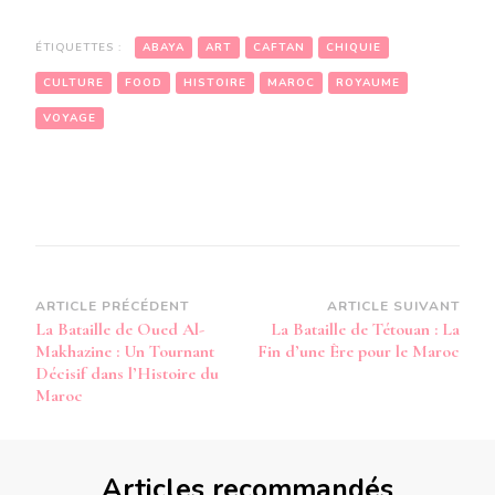
ÉTIQUETTES :
ABAYA
ART
CAFTAN
CHIQUIE
CULTURE
FOOD
HISTOIRE
MAROC
ROYAUME
VOYAGE
Navigation
ARTICLE PRÉCÉDENT
ARTICLE SUIVANT
La Bataille de Oued Al-
La Bataille de Tétouan : La
d’article
Makhazine : Un Tournant
Fin d’une Ère pour le Maroc
Décisif dans l’Histoire du
Maroc
Articles recommandés