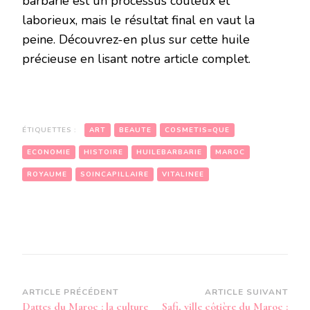
barbarie est un processus coûteux et
laborieux, mais le résultat final en vaut la
peine. Découvrez-en plus sur cette huile
précieuse en lisant notre article complet.
ÉTIQUETTES :
ART
BEAUTE
COSMETIS=QUE
ECONOMIE
HISTOIRE
HUILEBARBARIE
MAROC
ROYAUME
SOINCAPILLAIRE
VITALINEE
Navigation
ARTICLE PRÉCÉDENT
ARTICLE SUIVANT
Dattes du Maroc : la culture
Safi, ville côtière du Maroc :