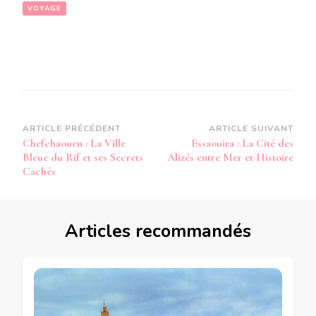
VOYAGE
Navigation
ARTICLE PRÉCÉDENT
ARTICLE SUIVANT
Chefchaouen : La Ville
Essaouira : La Cité des
d’article
Bleue du Rif et ses Secrets
Alizés entre Mer et Histoire
Cachés
Articles recommandés