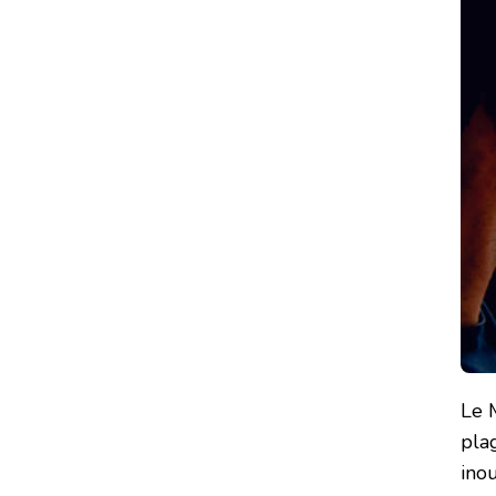
Le 
plag
inou