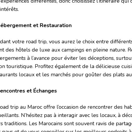
expériences différentes, donc choisissez l’itinéraire qu
intérêts.
Hébergement et Restauration
dant votre road trip, vous aurez le choix entre différen
ant des hôtels de luxe aux campings en pleine nature. 
ergements à l’avance pour éviter les déceptions, surtou
son touristique. Profitez également de la délicieuse cui
taurants locaux et les marchés pour goûter des plats au
Rencontres et Échanges
road trip au Maroc offre l’occasion de rencontrer des ha
eillants. N’hésitez pas à interagir avec les locaux, à déc
rs traditions. Les Marocains sont souvent ravis de part
 pays et de vous conseiller sur les meilleurs endroits à v