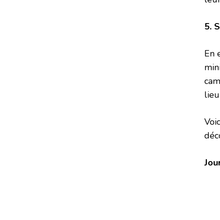
5. 
En 
min
cam
lieu
Voi
déc
Jou