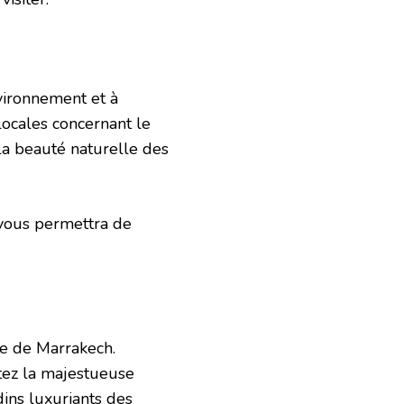
nvironnement et à
locales concernant le
a beauté naturelle des
 vous permettra de
le de Marrakech.
itez la majestueuse
ins luxuriants des