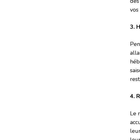
des 
vos 
3. 
Pen
all
héb
sai
res
4. 
Le 
accu
leu
leur