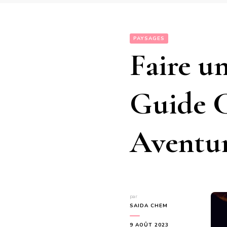
PAYSAGES
Faire u
Guide 
Aventur
par
SAIDA CHEM
9 AOÛT 2023