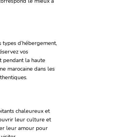
i correspond le mieux à
ts types d’hébergement,
Réservez vos
t pendant la haute
sine marocaine dans les
thentiques.
bitants chaleureux et
ouvrir leur culture et
ager leur amour pour
isiter.