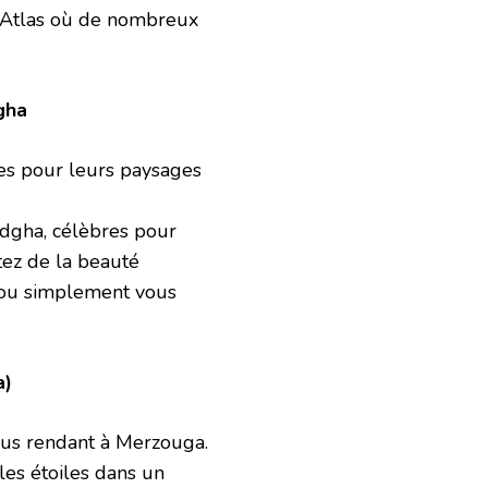
ma Atlas où de nombreux
gha
es pour leurs paysages
dgha, célèbres pour
tez de la beauté
e ou simplement vous
a)
ous rendant à Merzouga.
les étoiles dans un