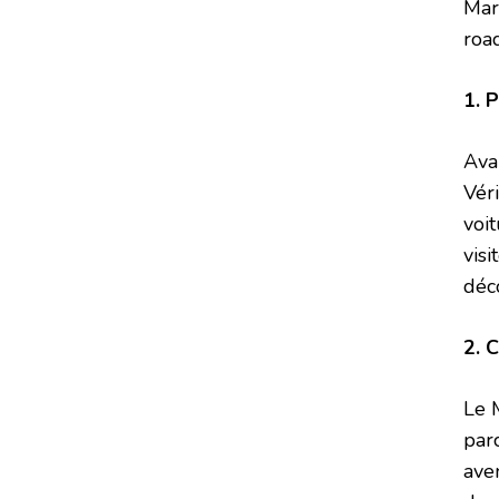
Mar
road
1. 
Avan
Vér
voi
visi
déc
2. C
Le 
parc
ave