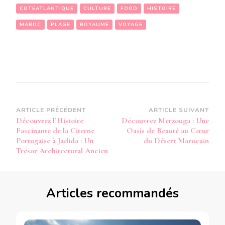
COTEATLANTIQUE
CULTURE
FOOD
HISTOIRE
MAROC
PLAGE
ROYAUME
VOYAGE
Navigation
ARTICLE PRÉCÉDENT
ARTICLE SUIVANT
Découvrez l’Histoire
Découvrez Merzouga : Une
d’article
Fascinante de la Citerne
Oasis de Beauté au Cœur
Portugaise à Jadida : Un
du Désert Marocain
Trésor Architectural Ancien
Articles recommandés