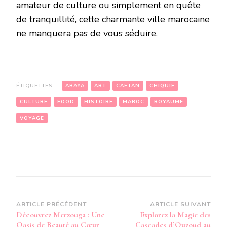
amateur de culture ou simplement en quête
de tranquillité, cette charmante ville marocaine
ne manquera pas de vous séduire.
ÉTIQUETTES :
ABAYA
ART
CAFTAN
CHIQUIE
CULTURE
FOOD
HISTOIRE
MAROC
ROYAUME
VOYAGE
Navigation
ARTICLE PRÉCÉDENT
ARTICLE SUIVANT
Découvrez Merzouga : Une
Explorez la Magie des
d’article
Oasis de Beauté au Cœur
Cascades d’Ouzoud au