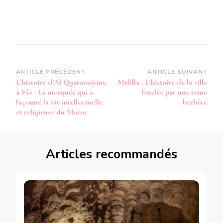
Navigation
ARTICLE PRÉCÉDENT
ARTICLE SUIVANT
L’histoire d’Al Quaraouiyine
Melilla : L’histoire de la ville
d’article
à Fès : La mosquée qui a
fondée par une reine
façonné la vie intellectuelle
berbère
et religieuse du Maroc
Articles recommandés