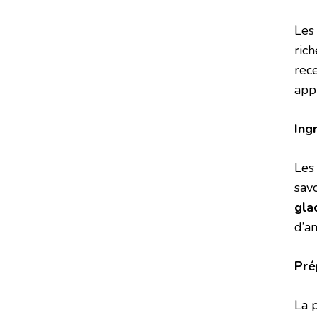
Les
ric
rec
app
Ing
Les
sav
gla
d’a
Pré
La 