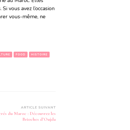
rie au Maroc. Elles
s. Si vous avez l’occasion
parer vous-même, ne
LTURE
FOOD
HISTOIRE
ARTICLE SUIVANT
crés du Maroc : Découvrez les
Brioches d’Oujda