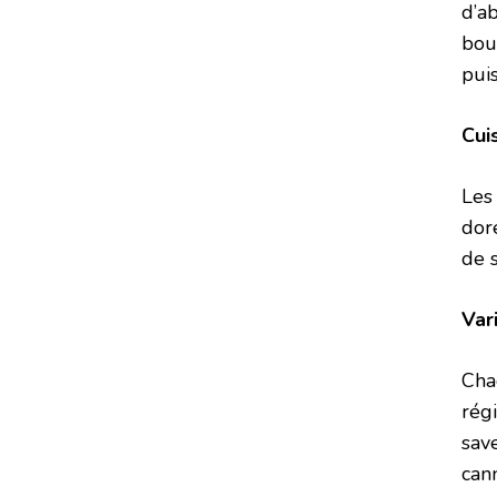
d’ab
bou
pui
Cui
Le
dor
de 
Var
Cha
rég
sav
can