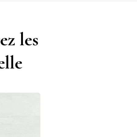
ez les
lle