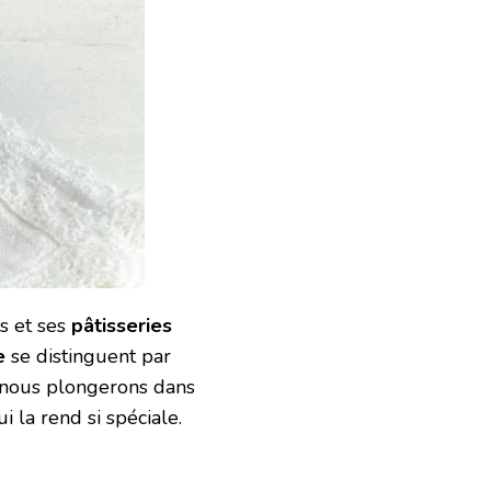
s et ses
pâtisseries
e
se distinguent par
e, nous plongerons dans
i la rend si spéciale.