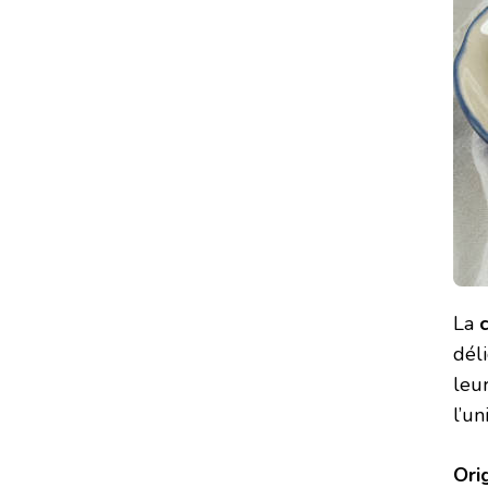
La
déli
leu
l’un
Ori