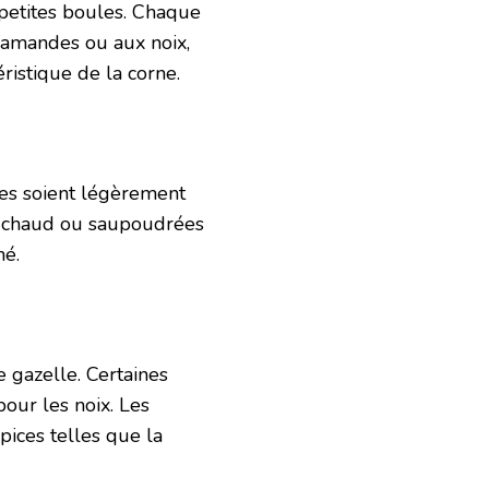
n petites boules. Chaque
x amandes ou aux noix,
istique de la corne.
les soient légèrement
el chaud ou saupoudrées
mé.
 gazelle. Certaines
our les noix. Les
pices telles que la