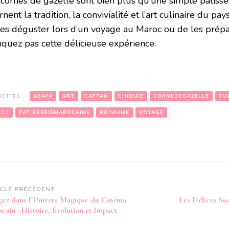
 cornes de gazelle sont bien plus qu’une simple pâtisse
rnent la tradition, la convivialité et l’art culinaire du pay
les déguster lors d’un voyage au Maroc ou de les pré
quez pas cette délicieuse expérience.
UETTES :
ABAYA
ART
CAFTAN
CHIQUIE
CORNEDEGAZELLE
CU
ROC
PATISSERIEMAROCAINE
ROYAUME
VOYAGE
vigation
ICLE PRÉCÉDENT
gez dans l’Univers Magique du Cinéma
Les Délices Su
article
cain : Histoire, Évolution et Impact