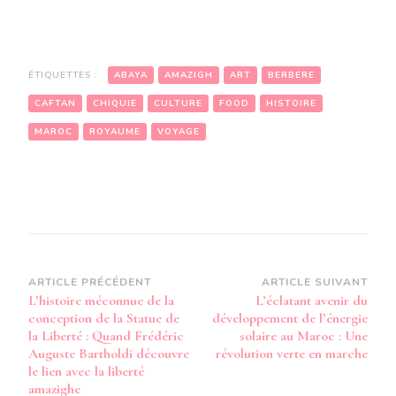
ÉTIQUETTES :
ABAYA
AMAZIGH
ART
BERBERE
CAFTAN
CHIQUIE
CULTURE
FOOD
HISTOIRE
MAROC
ROYAUME
VOYAGE
Navigation
ARTICLE PRÉCÉDENT
ARTICLE SUIVANT
L’histoire méconnue de la
L’éclatant avenir du
d’article
conception de la Statue de
développement de l’énergie
la Liberté : Quand Frédéric
solaire au Maroc : Une
Auguste Bartholdi découvre
révolution verte en marche
le lien avec la liberté
amazighe