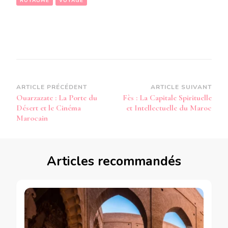
ROYAUME
VOYAGE
Navigation
ARTICLE PRÉCÉDENT
ARTICLE SUIVANT
Ouarzazate : La Porte du
Fès : La Capitale Spirituelle
d’article
Désert et le Cinéma
et Intellectuelle du Maroc
Marocain
Articles recommandés