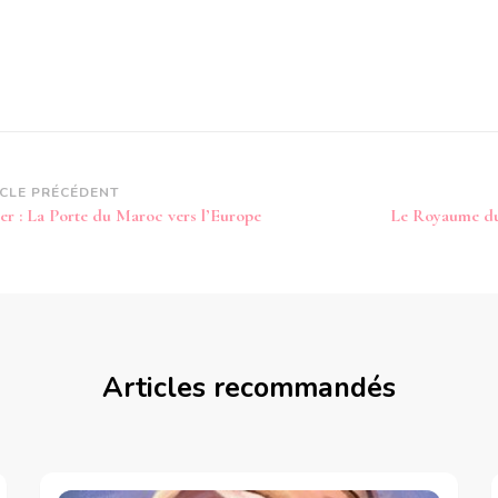
vigation
ICLE PRÉCÉDENT
er : La Porte du Maroc vers l’Europe
Le Royaume du 
article
Articles recommandés