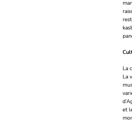
mar
rai
res
kas
pano
Cul
La 
La v
mus
vari
d’A
et l
mon