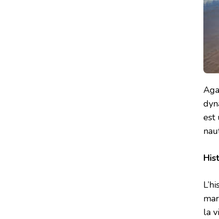
Aga
dyn
est
nau
His
L’hi
mar
la v