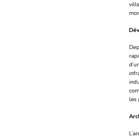
vil
mon
Dév
Dep
rap
d’u
inf
ind
com
les 
Arc
L’a