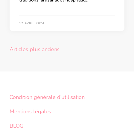
traditions, artisanat et hospitalité.
17 AVRIL 2024
Navigation
Articles plus anciens
des
articles
Condition générale d’utilisation
Mentions légales
BLOG