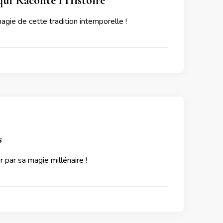
qui Raconte l’Histoire
agie de cette tradition intemporelle !
s
 par sa magie millénaire !