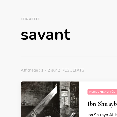
ÉTIQUETTE
savant
Affichage : 1 - 2 sur 2 RÉSULTATS
PERSONNALITÉS
Ibn Shu’ayb
Ibn Shu’ayb Al J