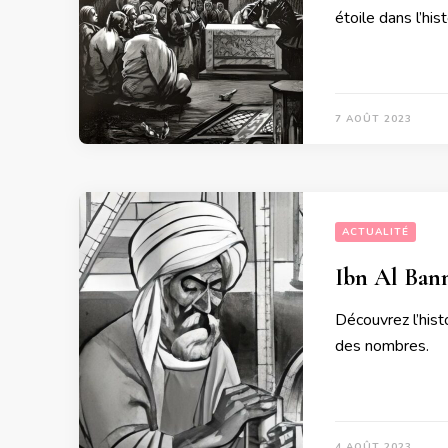
étoile dans l’his
7 AOÛT 2023
ACTUALITÉ
Ibn Al Bann
Découvrez l’hist
des nombres.
4 AOÛT 2023