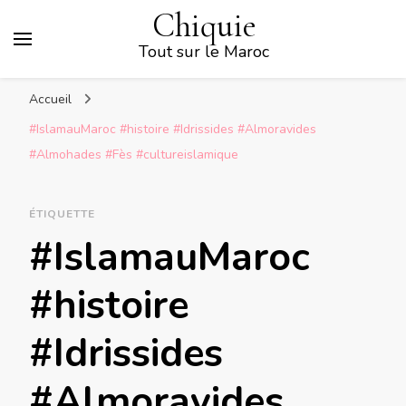
Chiquie
Tout sur le Maroc
Accueil
#IslamauMaroc #histoire #Idrissides #Almoravides
#Almohades #Fès #cultureislamique
ÉTIQUETTE
#IslamauMaroc
#histoire
#Idrissides
#Almoravides