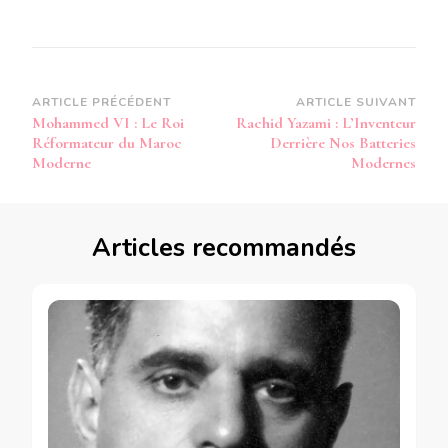
Navigation
ARTICLE PRÉCÉDENT
ARTICLE SUIVANT
Mohammed VI : Le Roi
Rachid Yazami : L’Inventeur
d’article
Réformateur du Maroc
Derrière Nos Batteries
Moderne
Modernes
Articles recommandés