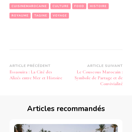
CUISINEMAROCAINE
CULTURE
FOOD
HISTOIRE
ROYAUME
TAGINE
VOYAGE
Navigation
ARTICLE PRÉCÉDENT
ARTICLE SUIVANT
Essaouira : La Cité des
Le Couscous Marocain :
d’article
Alizés entre Mer et Histoire
Symbole de Partage et de
Convivialité
Articles recommandés