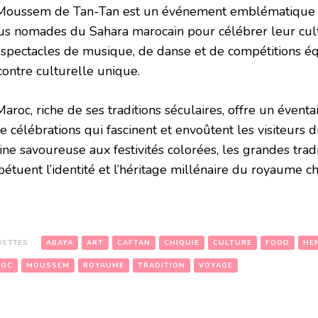
Moussem de Tan-Tan est un événement emblématique 
bus nomades du Sahara marocain pour célébrer leur cultu
 spectacles de musique, de danse et de compétitions é
contre culturelle unique.
aroc, riche de ses traditions séculaires, offre un évent
e célébrations qui fascinent et envoûtent les visiteurs 
ine savoureuse aux festivités colorées, les grandes trad
étuent l’identité et l’héritage millénaire du royaume ché
UETTES :
ABAYA
ART
CAFTAN
CHIQUIE
CULTURE
FOOD
HE
ROC
MOUSSEM
ROYAUME
TRADITION
VOYAGE