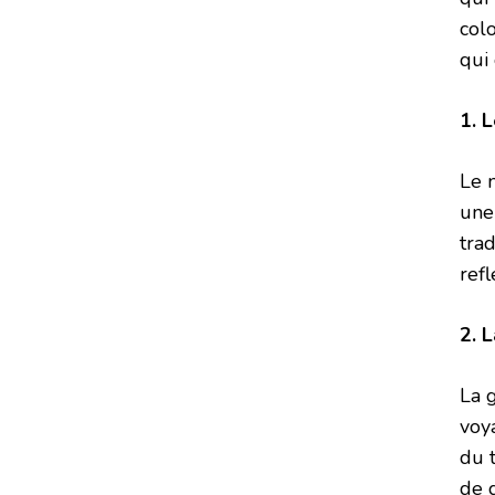
col
qui 
1. 
Le 
une
tra
refl
2. 
La 
voy
du t
de 