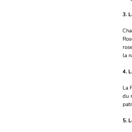
3. 
Cha
Ros
ros
la n
4. 
La 
du 
patr
5. 