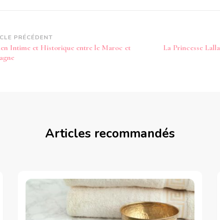
vigation
ICLE PRÉCÉDENT
ien Intime et Historique entre le Maroc et
La Princesse Lall
article
pagne
Articles recommandés