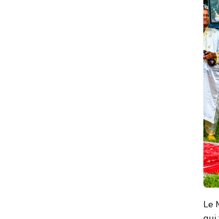
Le M
qui