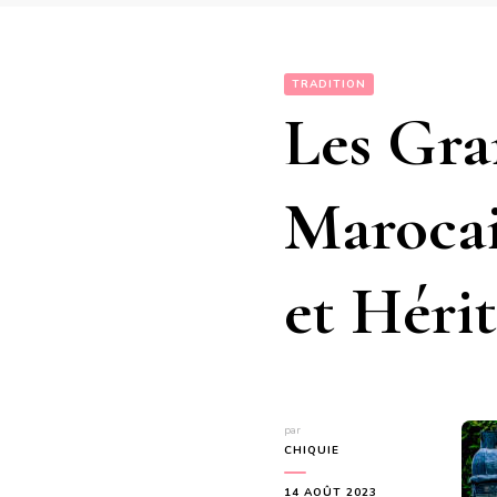
TRADITION
Les Gra
Marocai
et Héri
par
CHIQUIE
14 AOÛT 2023