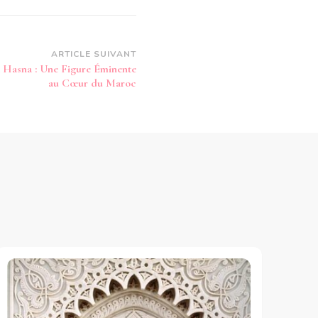
ARTICLE SUIVANT
a Hasna : Une Figure Éminente
au Cœur du Maroc