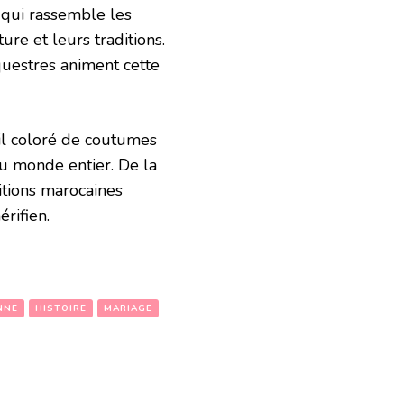
qui rassemble les
re et leurs traditions.
questres animent cette
ail coloré de coutumes
du monde entier. De la
itions marocaines
rifien.
NNE
HISTOIRE
MARIAGE