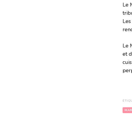
Le 
tri
Les
ren
Le M
et d
cuis
perp
ÉTIQ
MA