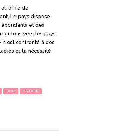
roc offre de
nt. Le pays dispose
s abondants et des
e moutons vers les pays
vin est confronté à des
ladies et la nécessité
FOOD
HISTOIRE