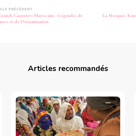
vigation
ICLE PRÉCÉDENT
Grands Guerriers Marocains : Légendes de
La Mosquée Kout
article
lance et de Détermination
Articles recommandés