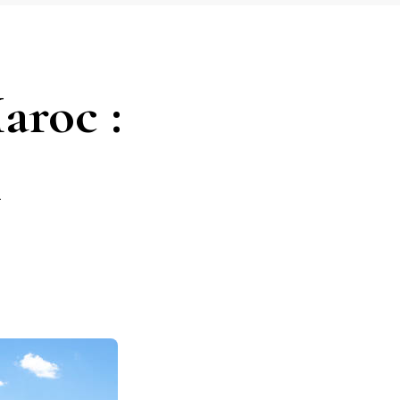
aroc :
x