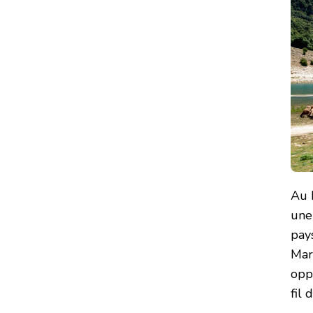
Au 
une
pays
Maro
opp
fil