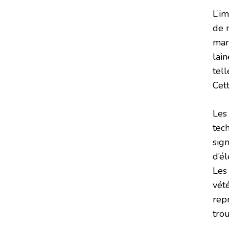
L’im
de 
mar
lain
tel
Cett
Les
tec
sign
d’él
Les
vété
rep
tro