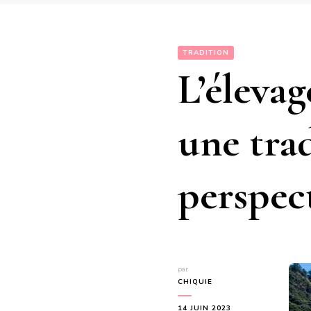
TRADITION
L’éleva
une trad
perspec
par
CHIQUIE
14 JUIN 2023