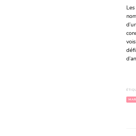
Les
nom
d’un
con
vois
défi
d’am
ÉTIQ
MA