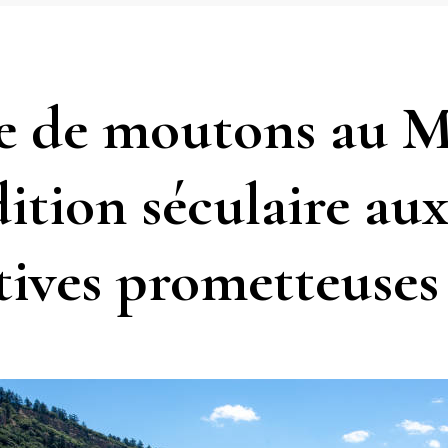
ge de moutons au M
ition séculaire au
tives prometteuses