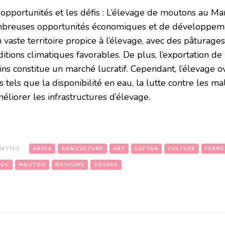
 opportunités et les défis : L’élevage de moutons au Ma
breuses opportunités économiques et de développeme
 vaste territoire propice à l’élevage, avec des pâturage
ditions climatiques favorables. De plus, l’exportation d
ins constitue un marché lucratif. Cependant, l’élevage o
s tels que la disponibilité en eau, la lutte contre les ma
éliorer les infrastructures d’élevage.
UETTES :
ABAYA
AGRICULTURE
ART
CAFTAN
CULTURE
FERME
ROC
MOUTON
ROYAUME
VOYAGE