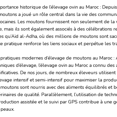
portance historique de l’élevage ovin au Maroc : Depuis 
moutons a joué un rôle central dans la vie des commun
ocaines. Les moutons fournissent non seulement de la vi
e, mais ils sont également associés à des célébrations r
les qu’Aïd al-Adha, où des millions de moutons sont sac
e pratique renforce les liens sociaux et perpétue les tra
 pratiques modernes d’élevage de moutons au Maroc : A
hniques d’élevage, l’élevage ovin au Maroc a connu des 
ificatives. De nos jours, de nombreux éleveurs utilisent
evage intensif et semi-intensif pour maximiser la producti
 moutons sont nourris avec des aliments équilibrés et b
rinaires de qualité. Parallèlement, l’utilisation de tech
roduction assistée et le suivi par GPS contribue à une g
upeaux.