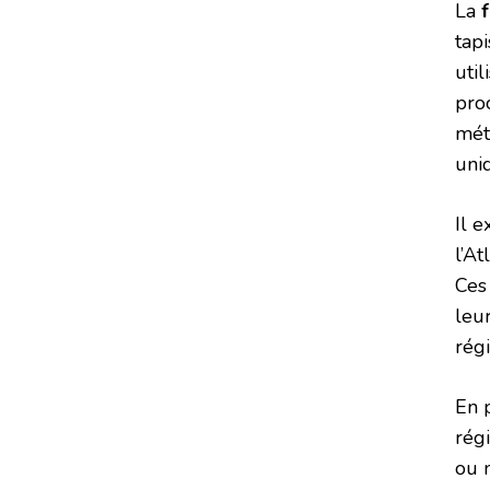
La
tap
util
proc
mét
uni
Il e
l’A
Ces 
leur
rég
En p
rég
ou 