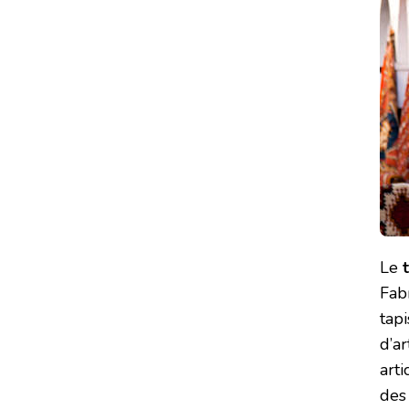
Le
Fab
tap
d’ar
arti
des