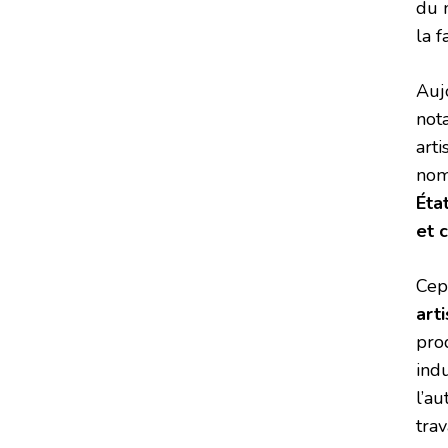
du 
la f
Aujo
not
arti
nom
Éta
et 
Cep
art
pro
ind
l’au
trav