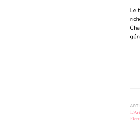
Le 
rich
Cha
gén
Na
ART
L’Ar
d’
Fiert