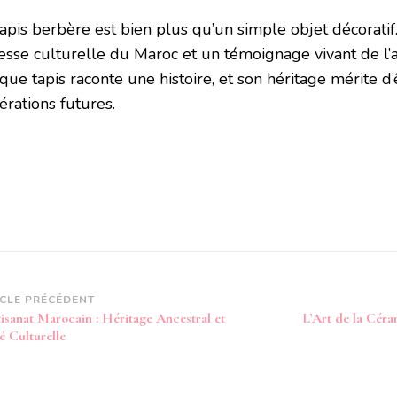
tapis berbère est bien plus qu’un simple objet décoratif
esse culturelle du Maroc et un témoignage vivant de l’ar
que tapis raconte une histoire, et son héritage mérite d
érations futures.
vigation
ICLE PRÉCÉDENT
tisanat Marocain : Héritage Ancestral et
L’Art de la Cér
article
é Culturelle