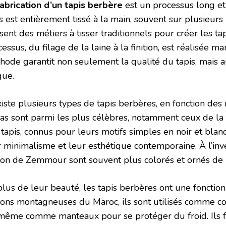
fabrication d’un tapis berbère
est un processus long e
is est entièrement tissé à la main, souvent sur plusieur
isent des métiers à tisser traditionnels pour créer les t
essus, du filage de la laine à la finition, est réalisée 
hode garantit non seulement la qualité du tapis, mais a
que.
xiste plusieurs types de tapis berbères, en fonction des 
tlas sont parmi les plus célèbres, notamment ceux de la
tapis, connus pour leurs motifs simples en noir et blanc
 minimalisme et leur esthétique contemporaine. À l’inver
ion de Zemmour sont souvent plus colorés et ornés de 
lus de leur beauté, les tapis berbères ont une fonction u
ions montagneuses du Maroc, ils sont utilisés comme couv
même comme manteaux pour se protéger du froid. Ils fo