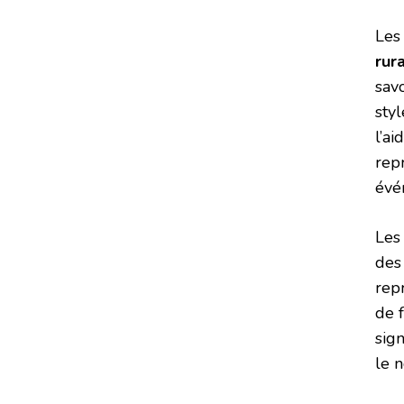
Le
rur
sav
styl
l’ai
rep
évé
Les
des 
rep
de f
sign
le n