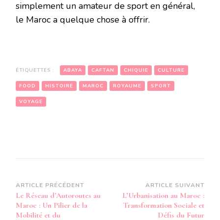
simplement un amateur de sport en général,
le Maroc a quelque chose à offrir.
ÉTIQUETTES :
ABAYA
CAFTAN
CHIQUIE
CULTURE
FOOD
HISTOIRE
MAROC
ROYAUME
SPORT
VOYAGE
Navigation
ARTICLE PRÉCÉDENT
ARTICLE SUIVANT
Le Réseau d’Autoroutes au
L’Urbanisation au Maroc :
d’article
Maroc : Un Pilier de la
Transformation Sociale et
Mobilité et du
Défis du Futur