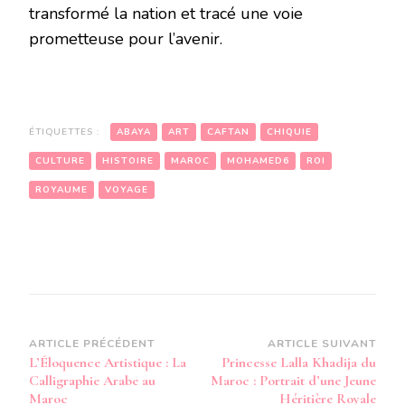
transformé la nation et tracé une voie
prometteuse pour l’avenir.
ÉTIQUETTES :
ABAYA
ART
CAFTAN
CHIQUIE
CULTURE
HISTOIRE
MAROC
MOHAMED6
ROI
ROYAUME
VOYAGE
Navigation
ARTICLE PRÉCÉDENT
ARTICLE SUIVANT
L’Éloquence Artistique : La
Princesse Lalla Khadija du
d’article
Calligraphie Arabe au
Maroc : Portrait d’une Jeune
Maroc
Héritière Royale