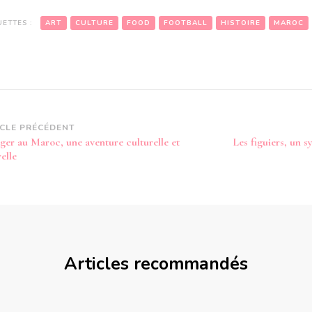
UETTES :
ART
CULTURE
FOOD
FOOTBALL
HISTOIRE
MAROC
vigation
ICLE PRÉCÉDENT
ger au Maroc, une aventure culturelle et
Les figuiers, un 
article
elle
Articles recommandés