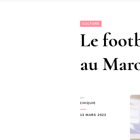
CULTURE
Le footb
au Mar
par
CHIQUIE
13 MARS 2023