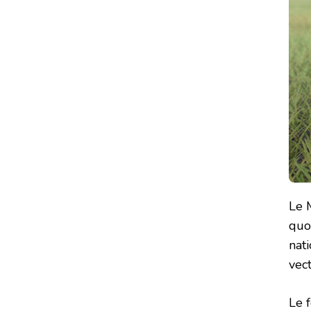
Le 
quo
nati
vec
Le 