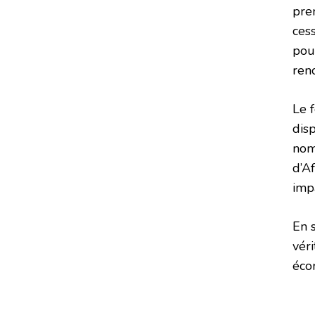
prem
ces
pou
ren
Le 
disp
nom
d’A
imp
En 
vér
éco