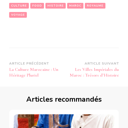
CULTURE
FOOD
HISTOIRE
MAROC
ROYAUME
VOYAGE
Navigation
ARTICLE PRÉCÉDENT
ARTICLE SUIVANT
La Culture Marocaine : Un
Les Villes Impériales du
d’article
Héritage Pluriel
Maroc : Trésors d’Histoire
Articles recommandés