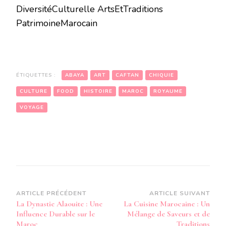
DiversitéCulturelle ArtsEtTraditions
PatrimoineMarocain
ÉTIQUETTES :
ABAYA
ART
CAFTAN
CHIQUIE
CULTURE
FOOD
HISTOIRE
MAROC
ROYAUME
VOYAGE
Navigation
ARTICLE PRÉCÉDENT
ARTICLE SUIVANT
La Dynastie Alaouite : Une
La Cuisine Marocaine : Un
d’article
Influence Durable sur le
Mélange de Saveurs et de
Maroc
Traditions