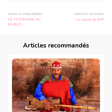
Navigation
ARTICLE PRÉCÉDENT
ARTICLE SUIVANT
LE TOURISME AU
La région du RIF
d’article
MAROC
Articles recommandés