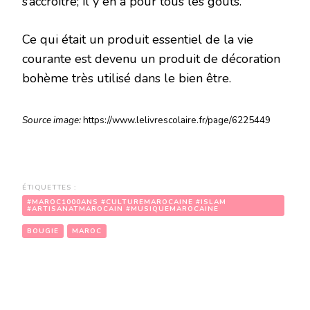
s’accroître; il y en a pour tous les goûts.
Ce qui était un produit essentiel de la vie
courante est devenu un produit de décoration
bohème très utilisé dans le bien être.
Source image:
https://www.lelivrescolaire.fr/page/6225449
ÉTIQUETTES :
#MAROC1000ANS #CULTUREMAROCAINE #ISLAM
#ARTISANATMAROCAIN #MUSIQUEMAROCAINE
BOUGIE
MAROC