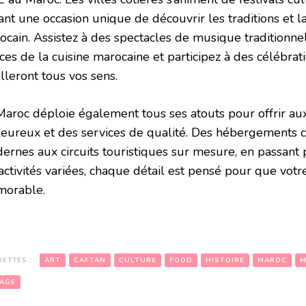
ant une occasion unique de découvrir les traditions et l
ocain. Assistez à des spectacles de musique traditionne
ces de la cuisine marocaine et participez à des célébrat
lleront tous vos sens.
Maroc déploie également tous ses atouts pour offrir a
leureux et des services de qualité. Des hébergements c
rnes aux circuits touristiques sur mesure, en passant pa
activités variées, chaque détail est pensé pour que votre
orable.
UETTES :
ART
CAFTAN
CULTURE
FOOD
HISTOIRE
MAROC
M
AGE