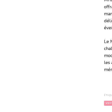
offr
mar
déli
évei
Le 
cha
mode
les 
mém
ÉTIQ
VOY