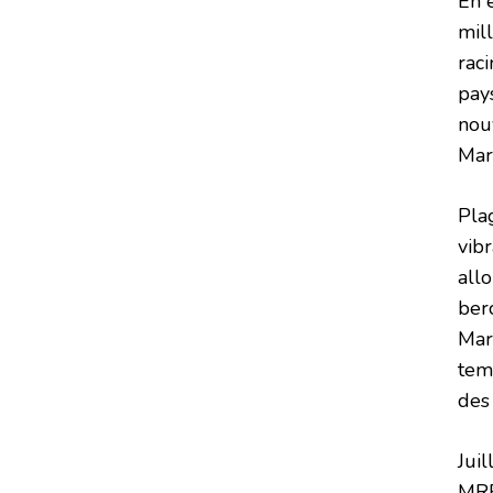
En 
mil
raci
pay
nouv
Mar
Plag
vib
all
ber
Mar
tem
des
Juil
MRE 