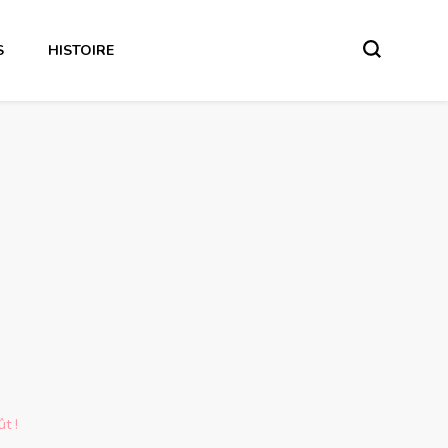
S
HISTOIRE
t !