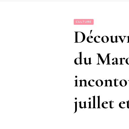
CULTURE
Découvre
du Maro
inconto
juillet e