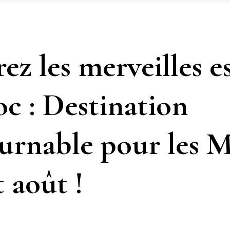
z les merveilles es
c : Destination
urnable pour les 
t août !