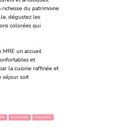
a richesse du patrimoine
lle, dégustez les
ions colorées qui
ux MRE un accueil
onfortables et
r la cuisine raffinée et
 séjour soit
RE
ROYAUME
VACANCE