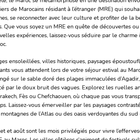
été, le Maroc se métamorphose en une destination envoû
liers de Marocains résidant à l’étranger (MRE) qui souha
nes, se reconnecter avec leur culture et profiter de la 
s. Que vous soyez un MRE en quête de découvertes ou
elles expériences, laissez-vous séduire par le charme ir
oc.
es ensoleillées, villes historiques, paysages époustoufla
rants vous attendent lors de votre séjour estival au Mar
ongé sur le sable doré des plages immaculées d’Agadir, 
cé par le doux bruit des vagues. Explorez les ruelles 
rakech, Fès ou Chefchaouen, où chaque pas vous transp
ps. Laissez-vous émerveiller par les paysages contrast
 montagnes de l’Atlas ou des oasis verdoyantes du sud 
let et août sont les mois privilégiés pour vivre l’effer
au Maroc. Les villes côtières s’animent de festivals cult