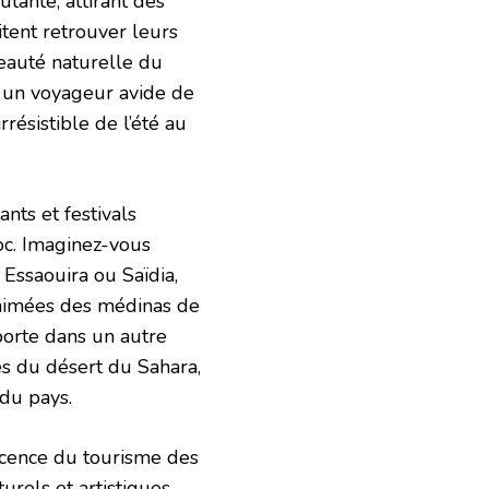
tante, attirant des
itent retrouver leurs
beauté naturelle du
 un voyageur avide de
résistible de l’été au
nts et festivals
oc. Imaginez-vous
Essaouira ou Saïdia,
animées des médinas de
orte dans un autre
és du désert du Sahara,
du pays.
vescence du tourisme des
urels et artistiques,