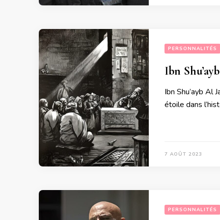
PERSONNALITÉS
Ibn Shu’ayb
Ibn Shu’ayb Al J
étoile dans l’his
7 AOÛT 2023
PERSONNALITÉS