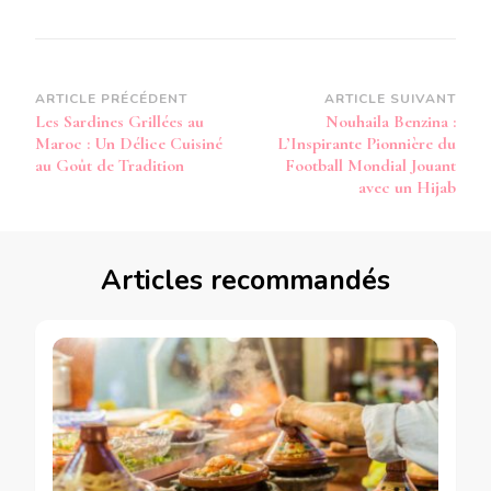
Navigation
ARTICLE PRÉCÉDENT
ARTICLE SUIVANT
Les Sardines Grillées au
Nouhaila Benzina :
d’article
Maroc : Un Délice Cuisiné
L’Inspirante Pionnière du
au Goût de Tradition
Football Mondial Jouant
avec un Hijab
Articles recommandés