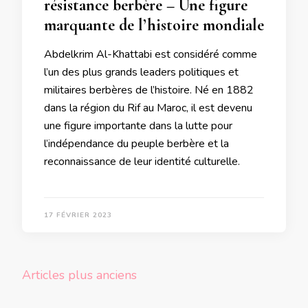
résistance berbère – Une figure
marquante de l’histoire mondiale
Abdelkrim Al-Khattabi est considéré comme
l’un des plus grands leaders politiques et
militaires berbères de l’histoire. Né en 1882
dans la région du Rif au Maroc, il est devenu
une figure importante dans la lutte pour
l’indépendance du peuple berbère et la
reconnaissance de leur identité culturelle.
17 FÉVRIER 2023
Navigation
Articles plus anciens
des