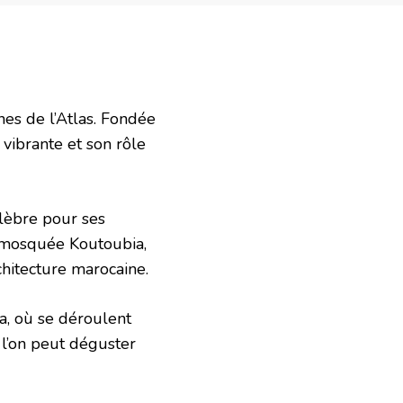
es de l’Atlas. Fondée
 vibrante et son rôle
lèbre pour ses
a mosquée Koutoubia,
chitecture marocaine.
a, où se déroulent
 l’on peut déguster