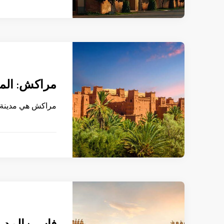
مراكش: المد
مراكش هي مدينة إم