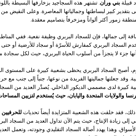
 قبيلة
بني وران
. تشتهر هذه السجاجيد بزخارفها البسيطة باللو
بتقدير كبير لبساطتها وجمالياتها المعاصرة. وعلى النقيض من ذل
طقة زمور أكثر ألواناً ومزخرفاً بتصاميم معقدة.
افة إلى جمالها، فإن للسجاد البربري وظيفة نفعية. ففي المناط
دم السجاد البربري كمفارش للأسرّة أو سجاد للأرضية أو حتى 
نها جزء لا يتجزأ من أسلوب الحياة البربري، حيث لكل سجادة 
وم، أصبح السجاد البربري يحظى بشعبية كبيرة على المستوى ال
ية. وقد جعلتها جماليتها الفريدة من نوعها، جنباً إلى جنب مع حرف
ة كبيرة لدى مصممي الديكور الداخلي. يُصدَّر العديد من السجا
نسا والولايات المتحدة واليابان، حيث يُستخدم لتزيين المساحا
لك، فقد خلقت هذه الشعبية المتزايدة أيضاً تحديات
للحرفيين ا
ي إلى زيادة الإنتاج، حيث يتم الآن تداول العديد من السجاد البرب
أسواق. وهذا يهدد أصالة السجاد التقليدي وجودته، وتعمل العدي