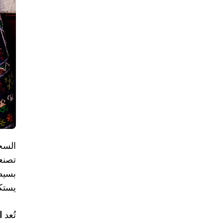
السج
تصنعه
بسيط
يستكش
تُعد
ا