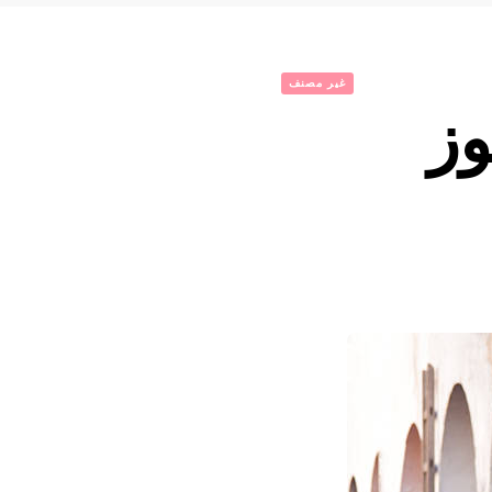
غير مصنف
وز