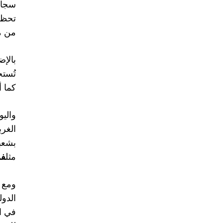
سجاد
تحظى 
من من
بالإض
تُستخ
كما أ
والي
الغرب
بشعبي
مثل
فر
ومع ذ
الدول
في ال