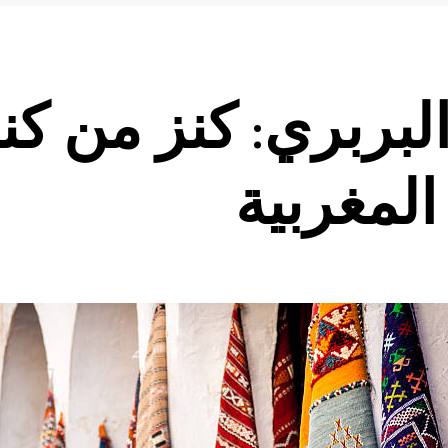
لبربري: كنز من كن
المغربية