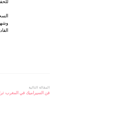
للحفا
السجا
وشهاد
القاد
التنقل
المقالة التالية
فن السيراميك في المغرب: ترا
بين
التدوينات