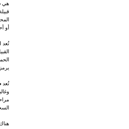
هي
ص
قبيلة
المحل
أو أح
تُعد 
القبي
الحما
يرمز 
تُعد
ص
وغالب
مراحل
السج
هناك