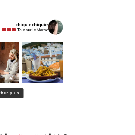
chiquiechiquie
Tout sur le Maroc
Le Maroc, un carrefour de civilisations à traver
L’agriculture marocaine : Un pilier économique !
her plus...