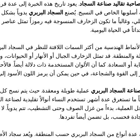
احبة تقاليد صناعة السجاد
. يعود تاريخ هذه الخبرة إلى عدة
 أسلوبها الخاص في النسيج. يُصنع
السجاد البربري
يدوياً بشكل 
ي، وغالباً ما تكون الزخارف المنسوجة فيه رموزاً تمثل عناصر ط
داثاً في الحياة اليومية.
الأنماط الهندسية من أكثر السمات اللافتة للنظر في السجاد 
لة والمنطقة. قد تمثل الزخارف الجبال أو الأنهار أو الحيوانات،
ية أو السعادة. كما أن الألوان المستخدمة ذات دلالة أيضاً. فالأ
إلى القوة والشجاعة، في حين يمكن أن يرمز اللون الأسود إلى
ناعة السجاد البربري
عملية طويلة ومعقدة. حيث يتم نسج كل سج
اً ما تستغرق عدة أشهر. تستخدم النساء أنوالاً تقليدية لصناعة
 العملية، بدءاً من غزل الصوف وحتى التشطيب، تتم يدوياً. ل
ادة فحسب، بل تضمن أيضاً تفردها.
 عدة أنواع من السجاد البربري حسب المنطقة. ويُعد سجاد ا