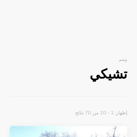
وسم
تشيكي
إظهار: 1 - 10 من 70 نتائج