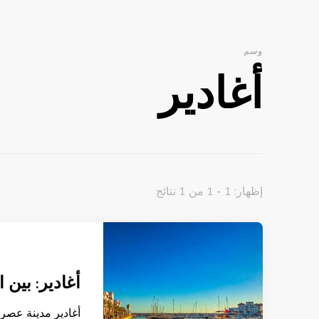
وسم
أغادير
إظهار: 1 - 1 من 1 نتائج
أغادير: بين ا
أغادير مدينة عصري