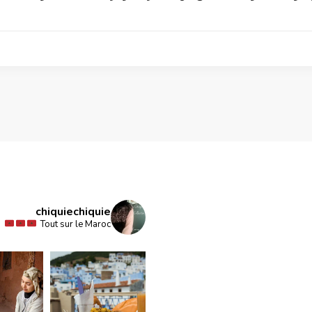
chiquiechiquie
Tout sur le Maroc
Le Maroc, un carrefour de civilisations à traver
L’agriculture marocaine : Un pilier économique !