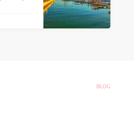
BLOG
Les Berbères du Maroc : Gardiens d'une culture m
Le Maroc et son art culinaire : Un régal pour l