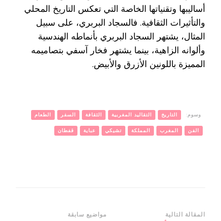
أساليبها وتقنياتها الخاصة التي تعكس التاريخ المحلي
والتأثيرات الثقافية. فالسجاد البربري، على سبيل
المثال، يشتهر السجاد البربري بأنماطه الهندسية
وألوانه الزاهية، بينما يشتهر فخار آسفي بتصاميمه
المميزة باللونين الأزرق والأبيض.
وسوم:
التاريخ
التقاليد المغربية
الثقافة
السفر
الطعام
الفن
المغرب
المملكة
تشيكي
عباية
قفطان
التنقل
المقالة التالية
مواضيع سابقة