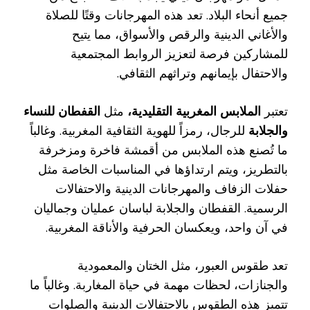
جميع أنحاء البلاد. تعد هذه المهرجانات وقتًا للصلاة
والأغاني الدينية والرقص والأسواق، مما يتيح
للمشاركين فرصة لتعزيز الروابط المجتمعية
والاحتفال بإيمانهم وتراثهم الثقافي.
تعتبر
الملابس المغربية التقليدية،
مثل
القفطان للنساء
والجلابة
للرجال، رمزاً للهوية الثقافية المغربية. وغالباً
ما تُصنع هذه الملابس من أقمشة فاخرة ومزخرفة
بالتطريز، ويتم ارتداؤها في المناسبات الخاصة مثل
حفلات الزفاف والمهرجانات الدينية والاحتفالات
الرسمية. القفطان والجلابة لباسان عمليان وجماليان
في آن واحد، ويعكسان الحرفية والأناقة المغربية.
تعد طقوس العبور، مثل الختان والمعمودية
والجنازات، لحظات مهمة في حياة المغاربة. وغالباً ما
تتميز هذه الطقوس بالاحتفالات الدينية والصلوات