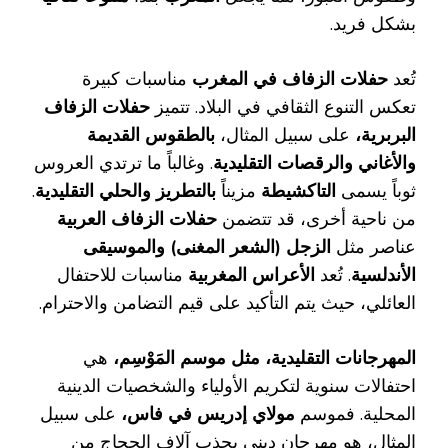
بشكل فريد.
تُعد
حفلات الزفاف في المغرب
مناسبات كبيرة
تعكس التنوع الثقافي في البلاد. تتميز
حفلات الزفاف
البربرية،
على سبيل المثال،
بالطقوس القديمة
والأغاني والرقصات التقليدية
. وغالباً ما ترتدي العروس
ثوباً يسمى
التاكشيطة
مزيناً
بالتطريز والحلي التقليدية
.
من ناحية أخرى، قد تتضمن
حفلات الزفاف العربية
عناصر مثل
الزجل (الشعر المغنى) والموسيقى
الأندلسية
. تُعد
الأعراس المغربية
مناسبات للاحتفال
العائلي، حيث يتم التأكيد على قيم التضامن والاحترام.
المهرجانات التقليدية، مثل موسم المَوْسِم،
هي
احتفالات سنوية لتكريم الأولياء والشخصيات الدينية
المحلية. فموسم
مولاي إدريس في فاس،
على سبيل
المثال، هو مهرجان ديني يجذب آلاف الحجاج من