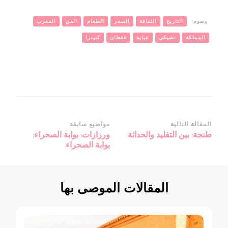
وسوم:
التاريخ
الثقافة
السفر
الطعام
الفن
المغرب
المملكة
تشيكي
عباية
قفطان
كنيترا
التنقل
المقالة التالية
مواضيع سابقة
طنجة: بين التقليد والحداثة
ورزازات: بوابة الصحراء:
بين
بوابة الصحراء
التدوينات
المقالات الموصى بها