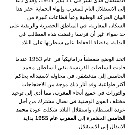
الاستقلال الذي نشر في 11 يناير 1944، والذي دعا
إلى الاستقلال التام للمغرب وإنهاء الحماية. حفز هذا
البيان الحركة الوطنية وعبأ قطاعات كبيرة من
السكان المغاربة، في المناطق الحضرية والريفية على
حد سواء. غير أن فرنسا رفضت هذه المطالب في
البداية، مفضلة الحفاظ على سيطرتها على البلاد.
اتخذ الوضع منعطفاً دراماتيكياً في عام 1953 عندما
قامت السلطات الفرنسية بنفي السلطان محمد
الخامس إلى مدغشقر، في محاولة لاستبداله بحاكم
أكثر طواعية. وقد أثار ذلك موجة من الاحتجاجات
والثورات في جميع أنحاء
المغرب،
مما أدى إلى توحيد
مختلف القوى الوطنية في نضال مشترك من أجل
عودة السلطان واستقلال البلاد. شكلت عودة
محمد
الخامس
المظفرة إلى
المغرب عام 1955
بداية
الانتقال إلى الاستقلال.