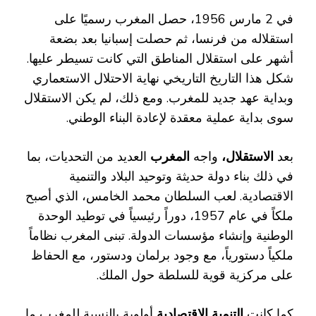
في 2 مارس 1956، حصل المغرب رسميًا على
استقلاله من فرنسا، ثم حصلت إسبانيا بعد بضعة
أشهر على استقلال المناطق التي كانت تسيطر عليها.
شكل هذا التاريخ التاريخي نهاية الاحتلال الاستعماري
وبداية عهد جديد للمغرب. ومع ذلك، لم يكن الاستقلال
سوى بداية عملية معقدة لإعادة البناء الوطني.
بعد
الاستقلال،
واجه
المغرب
العديد من التحديات، بما
في ذلك بناء دولة حديثة وتوحيد البلاد والتنمية
الاقتصادية. لعب السلطان محمد الخامس، الذي أصبح
ملكاً في عام 1957، دوراً رئيسياً في توطيد الوحدة
الوطنية وإنشاء مؤسسات الدولة. تبنى المغرب نظاماً
ملكياً دستورياً، مع وجود برلمان ودستور، مع الحفاظ
على مركزية قوية للسلطة حول الملك.
كما كانت
التنمية الاقتصادية
أولوية بالنسبة للمغرب ما