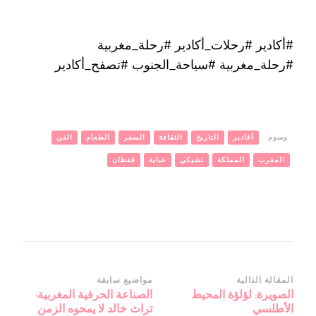
#أكادير #رحلات_أكادير #رحلة_مغربية
#رحلة_مغربية #سياحة_الجنوب #تصفح_أكادير
وسوم:
أغادير
التاريخ
الثقافة
السفر
الطعام
الفن
المغرب
المملكة
تشيكي
عباية
قفطان
التنقل
المقالة التالية
مواضيع سابقة
الصويرة: لؤلؤة المحيط
الصناعة الحرفية المغربية:
بين
الأطلسي
تراث خالد لا يمحوه الزمن